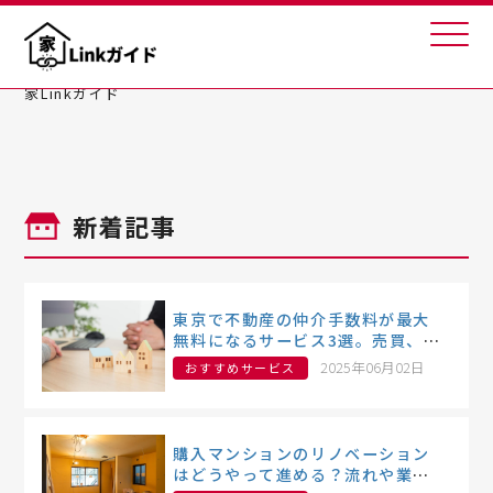
家Linkガイド
新着記事
東京で不動産の仲介手数料が最大
無料になるサービス3選。売買、賃
貸それぞれの法定上限についても
2025年06月02日
おすすめサービス
解説
購入マンションのリノベーション
はどうやって進める？流れや業者